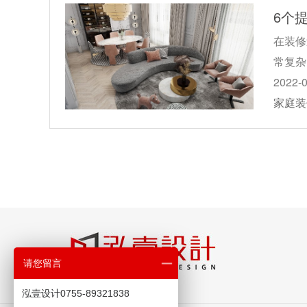
6个
在装修
常复杂
2022-
家庭装
请您留言
泓壹设计0755-89321838